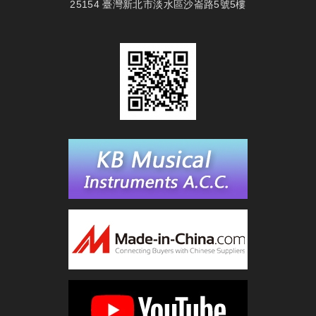
25154 臺灣新北市淡水區沙崙路5號5樓