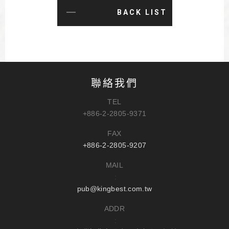
BACK LIST
聯絡我們
TEL
+886-2-2805-9371
FAX
+886-2-2805-9207
MAIL
:
pub@kingbest.com.tw
ADDR
: